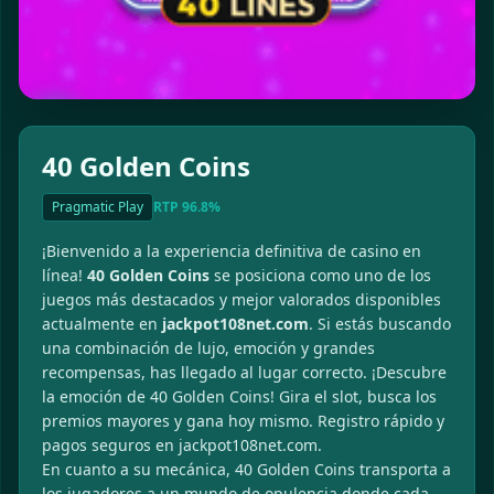
▶
40 Golden Coins
Pragmatic Play
RTP 96.8%
¡Bienvenido a la experiencia definitiva de casino en
línea!
40 Golden Coins
se posiciona como uno de los
juegos más destacados y mejor valorados disponibles
actualmente en
jackpot108net.com
. Si estás buscando
una combinación de lujo, emoción y grandes
recompensas, has llegado al lugar correcto. ¡Descubre
la emoción de 40 Golden Coins! Gira el slot, busca los
premios mayores y gana hoy mismo. Registro rápido y
pagos seguros en jackpot108net.com.
En cuanto a su mecánica, 40 Golden Coins transporta a
los jugadores a un mundo de opulencia donde cada