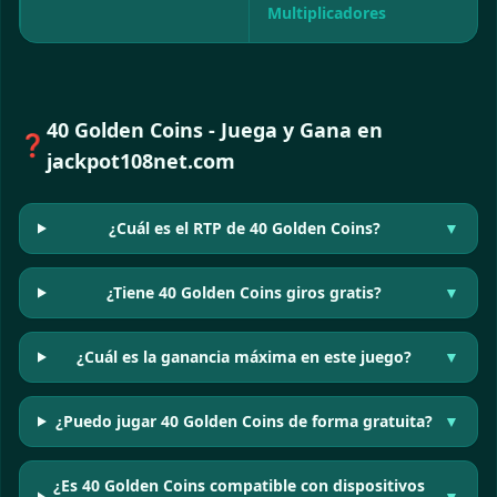
Multiplicadores
40 Golden Coins - Juega y Gana en
❓
jackpot108net.com
¿Cuál es el RTP de 40 Golden Coins?
▼
¿Tiene 40 Golden Coins giros gratis?
▼
¿Cuál es la ganancia máxima en este juego?
▼
¿Puedo jugar 40 Golden Coins de forma gratuita?
▼
¿Es 40 Golden Coins compatible con dispositivos
▼