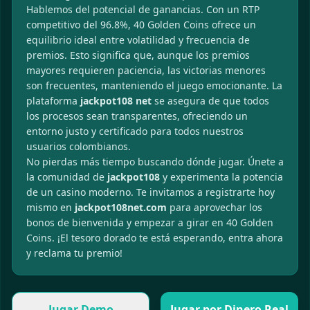
Hablemos del potencial de ganancias. Con un RTP
competitivo del 96.8%, 40 Golden Coins ofrece un
equilibrio ideal entre volatilidad y frecuencia de
premios. Esto significa que, aunque los premios
mayores requieren paciencia, las victorias menores
son frecuentes, manteniendo el juego emocionante. La
plataforma
jackpot108 net
se asegura de que todos
los procesos sean transparentes, ofreciendo un
entorno justo y certificado para todos nuestros
usuarios colombianos.
No pierdas más tiempo buscando dónde jugar. Únete a
la comunidad de
jackpot108
y experimenta la potencia
de un casino moderno. Te invitamos a registrarte hoy
mismo en
jackpot108net.com
para aprovechar los
bonos de bienvenida y empezar a girar en 40 Golden
Coins. ¡El tesoro dorado te está esperando, entra ahora
y reclama tu premio!
Jugar Demo
Jugar por Dinero Real