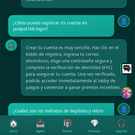
👤
¿Cómo puedo registrar mi cuenta en
jackpot108 login?
🎧
Crear tu cuenta es muy sencillo. Haz clic en el
botón de registro, ingresa tu correo
electrónico, elige una contraseña segura y
completa la verificación de identidad (KYC)
para asegurar tu cuenta. Una vez verificado,
podrás acceder inmediatamente al lobby de
juegos y comenzar a ganar premios increíbles.
👤
¿Cuáles son los métodos de depósito y retiro
disponibles?
🏠
📥
🎁
💎
🎧
🎧
Inicio
Agent
Promo
Premios
Soporte