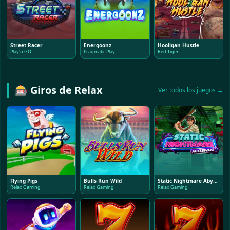
Street Racer
Energoonz
Hooligan Hustle
Play'n GO
Pragmatic Play
Red Tiger
🎰 Giros de Relax
Ver todos los juegos →
Flying Pigs
Bulls Run Wild
Static Nightmare Abyssways
Relax Gaming
Relax Gaming
Relax Gaming