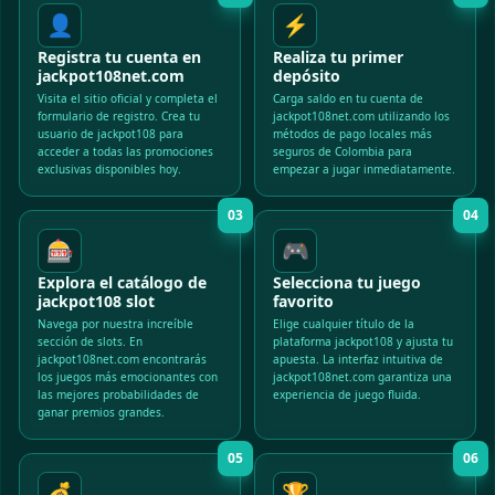
👤
⚡
Registra tu cuenta en
Realiza tu primer
jackpot108net.com
depósito
Visita el sitio oficial y completa el
Carga saldo en tu cuenta de
formulario de registro. Crea tu
jackpot108net.com utilizando los
usuario de jackpot108 para
métodos de pago locales más
acceder a todas las promociones
seguros de Colombia para
exclusivas disponibles hoy.
empezar a jugar inmediatamente.
03
04
🎰
🎮
Explora el catálogo de
Selecciona tu juego
jackpot108 slot
favorito
Navega por nuestra increíble
Elige cualquier título de la
sección de slots. En
plataforma jackpot108 y ajusta tu
jackpot108net.com encontrarás
apuesta. La interfaz intuitiva de
los juegos más emocionantes con
jackpot108net.com garantiza una
las mejores probabilidades de
experiencia de juego fluida.
ganar premios grandes.
05
06
💰
🏆