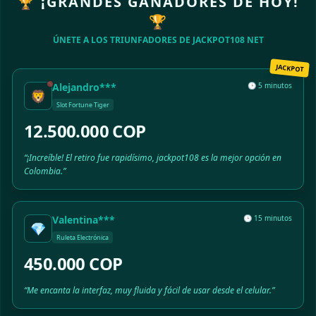
🏆 ¡GRANDES GANADORES DE HOY!
🏆
ÚNETE A LOS TRIUNFADORES DE JACKPOT108 NET
JACKPOT
Alejandro***
🕒 5 minutos
🦁
Slot Fortune Tiger
12.500.000 COP
“¡Increíble! El retiro fue rapidísimo, jackpot108 es la mejor opción en
Colombia.”
Valentina***
🕒 15 minutos
💎
Ruleta Electrónica
450.000 COP
“Me encanta la interfaz, muy fluida y fácil de usar desde el celular.”