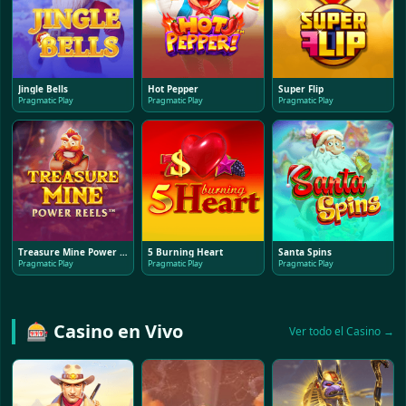
Jingle Bells
Hot Pepper
Super Flip
Pragmatic Play
Pragmatic Play
Pragmatic Play
Treasure Mine Power Reels
5 Burning Heart
Santa Spins
Pragmatic Play
Pragmatic Play
Pragmatic Play
🎰 Casino en Vivo
Ver todo el Casino →