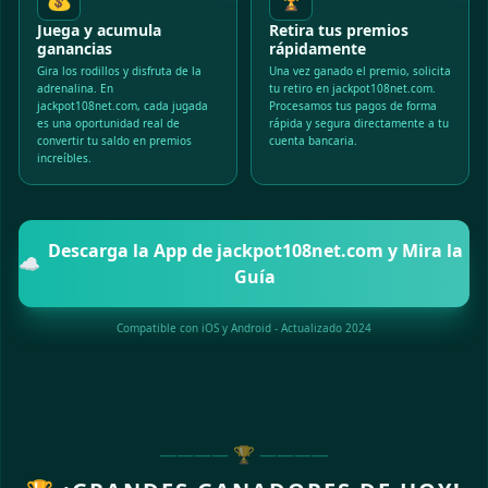
Juega y acumula
Retira tus premios
ganancias
rápidamente
Gira los rodillos y disfruta de la
Una vez ganado el premio, solicita
adrenalina. En
tu retiro en jackpot108net.com.
jackpot108net.com, cada jugada
Procesamos tus pagos de forma
es una oportunidad real de
rápida y segura directamente a tu
convertir tu saldo en premios
cuenta bancaria.
increíbles.
Descarga la App de jackpot108net.com y Mira la
☁️
Guía
Compatible con iOS y Android - Actualizado 2024
———— 🏆 ————