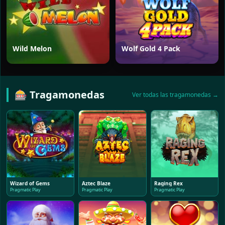
Wild Melon
Wolf Gold 4 Pack
🎰 Tragamonedas
Ver todas las tragamonedas →
Wizard of Gems
Aztec Blaze
Raging Rex
Pragmatic Play
Pragmatic Play
Pragmatic Play