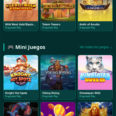
Wild West Gold Blazing Bounty
Totem Towers
Ankh of Anubis
Pragmatic Play
Pragmatic Play
Pragmatic Play
🎮 Mini Juegos
Ver todos los juegos →
Knight Hot Spotz
Viking Rising
Himalayan Wild
Pragmatic Play
Pragmatic Play
Pragmatic Play