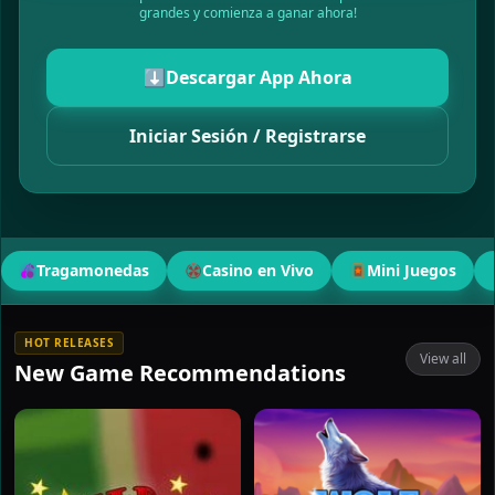
grandes y comienza a ganar ahora!
⬇️
Descargar App Ahora
Iniciar Sesión / Registrarse
Tragamonedas
Casino en Vivo
Mini Juegos
HOT RELEASES
View all
New Game Recommendations