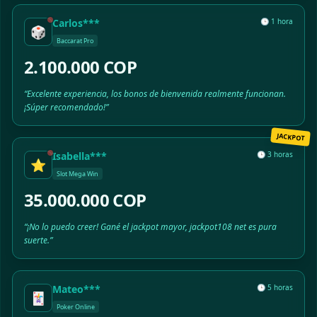
Carlos***
🕒 1 hora
🎲
Baccarat Pro
2.100.000 COP
“Excelente experiencia, los bonos de bienvenida realmente funcionan.
¡Súper recomendado!”
JACKPOT
Isabella***
🕒 3 horas
⭐
Slot Mega Win
35.000.000 COP
“¡No lo puedo creer! Gané el jackpot mayor, jackpot108 net es pura
suerte.”
Mateo***
🕒 5 horas
🃏
Poker Online