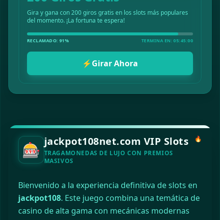
Gira y gana con 200 giros gratis en los slots más populares
del momento. ¡La fortuna te espera!
RECLAMADO: 91%
TERMINA EN: 05:45:00
⚡
Girar Ahora
jackpot108net.com VIP Slots
🔥
🎰
TRAGAMONEDAS DE LUJO CON PREMIOS
MASIVOS
Bienvenido a la experiencia definitiva de slots en
jackpot108
. Este juego combina una temática de
casino de alta gama con mecánicas modernas