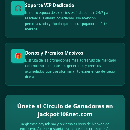
Fe** ganó un premio de 115,000 COP
Soporte VIP Dedicado
🎧
Gl** recibió un bono de 27,000 COP
Nuestro equipo de expertos está disponible 24/7 para
Ra** retiró exitosamente 140,000 COP
resolver tus dudas, ofreciendo una atención
Jo** ganó un premio de 200,000 COP
personalizada y rápida que solo un jugador de élite
Is** recibió un bono de 13,000 COP
merece.
Kr** retiró exitosamente 75,000 COP
Ma** ganó un premio de 82,000 COP
Lu** recibió un bono de 19,000 COP
Bonos y Premios Masivos
🎁
Ca** retiró exitosamente 320,000 COP
Disfruta de las promociones más agresivas del mercado
An** ganó un premio de 47,000 COP
colombiano, con retornos generosos y premios
Se** recibió un bono de 10,000 COP
acumulados que transformarán tu experiencia de juego
diaria.
Di** retiró exitosamente 65,000 COP
Al** ganó un premio de 190,000 COP
Únete al Círculo de Ganadores en
jackpot108net.com
Regístrate hoy mismo y reclama tu bono de bienvenida
exclusivo. ¡Accede instantáneamente a los premios más