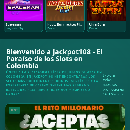
Spaceman
Hot to Burn Jackpot Play
Ultra Burn
Pragmatic Play
Playson
Playson
Bienvenido a jackpot108 - El
Paraíso de los Slots en
Colombia
ÚNETE A LA PLATAFORMA LÍDER DE JUEGOS DE AZAR EN
Explora
COLOMBIA. EN JACKPOT108 NET ENCONTRARÁS LOS
todas
SLOTS MÁS EMOCIONANTES, BONOS INCREÍBLES Y LA
nuestras
EXPERIENCIA DE CASINO ONLINE MÁS SEGURA Y
promociones
RÁPIDA DEL PAÍS. ¡REGÍSTRATE HOY Y EMPIEZA A
exclusivas →
GANAR!
HOT