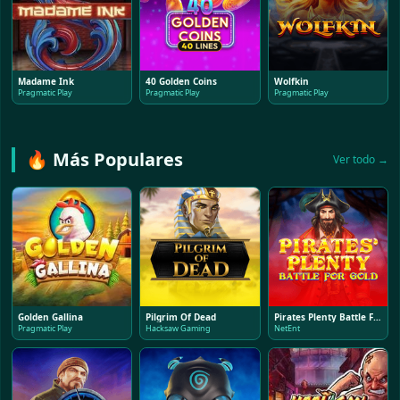
Madame Ink
40 Golden Coins
Wolfkin
Pragmatic Play
Pragmatic Play
Pragmatic Play
🔥 Más Populares
Ver todo →
Golden Gallina
Pilgrim Of Dead
Pirates Plenty Battle For Gold
Pragmatic Play
Hacksaw Gaming
NetEnt