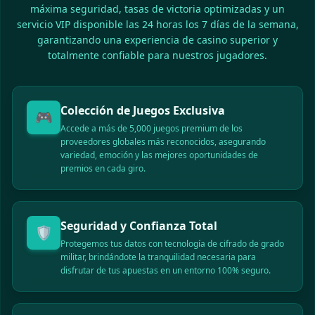
máxima seguridad, tasas de victoria optimizadas y un
Se** ganó un premio de 95,000 COP
servicio VIP disponible las 24 horas los 7 días de la semana,
Di** recibió un bono de 18,000 COP
garantizando una experiencia de casino superior y
Al** retiró exitosamente 400,000 COP
totalmente confiable para nuestros jugadores.
Pa** ganó un premio de 55,000 COP
Fe** recibió un bono de 22,000 COP
Gl** retiró exitosamente 70,000 COP
Colección de Juegos Exclusiva
Ra** ganó un premio de 130,000 COP
🎮
Accede a más de 5,000 juegos premium de los
Jo** recibió un bono de 14,000 COP
proveedores globales más reconocidos, asegurando
Is** retiró exitosamente 250,000 COP
variedad, emoción y las mejores oportunidades de
Kr** ganó un premio de 66,000 COP
premios en cada giro.
Ma** recibió un bono de 11,000 COP
Lu** retiró exitosamente 80,000 COP
Ca** ganó un premio de 170,000 COP
Seguridad y Confianza Total
🛡️
An** recibió un bono de 20,000 COP
Protegemos tus datos con tecnología de cifrado de grado
Se** retiró exitosamente 90,000 COP
militar, brindándote la tranquilidad necesaria para
Di** ganó un premio de 33,000 COP
disfrutar de tus apuestas en un entorno 100% seguro.
Al** recibió un bono de 16,000 COP
Pa** retiró exitosamente 500,000 COP