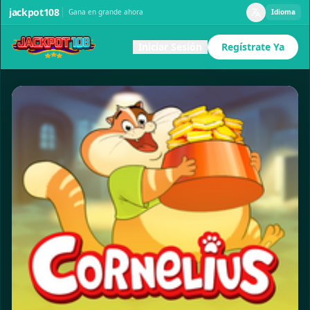
jackpot108
Gana en grande ahora
Idioma
Iniciar Sesión
Regístrate Ya