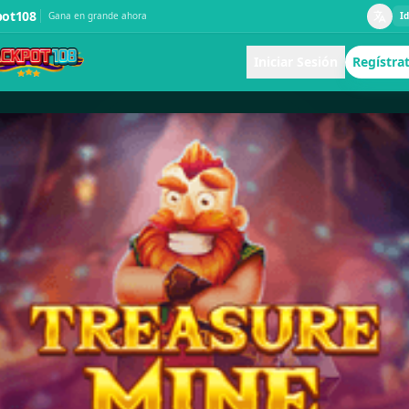
pot108
Gana en grande ahora
I
Iniciar Sesión
Regístra