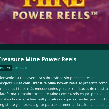
▶
Treasure Mine Power Reels
PG Soft
RTP 96.7%
ienvenido a una aventura subterránea sin precedentes en
ackpot108net.com
.
Treasure Mine Power Reels
se presenta como
no de los títulos más emocionantes y mejor calificados de nuestra
lataforma. Descubre Treasure Mine Power Reels en Jackpot108.
Explora la mina, activa multiplicadores y gana grandes premios ho
egístrate y empieza a girar para experimentar la adrenalina de la