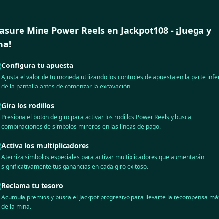
asure Mine Power Reels en Jackpot108 - ¡Juega y
na!
Configura tu apuesta
Ajusta el valor de tu moneda utilizando los controles de apuesta en la parte infe
de la pantalla antes de comenzar la excavación.
Gira los rodillos
Presiona el botón de giro para activar los rodillos Power Reels y busca
combinaciones de símbolos mineros en las líneas de pago.
Activa los multiplicadores
Aterriza símbolos especiales para activar multiplicadores que aumentarán
significativamente tus ganancias en cada giro exitoso.
Reclama tu tesoro
Acumula premios y busca el Jackpot progresivo para llevarte la recompensa m
de la mina.