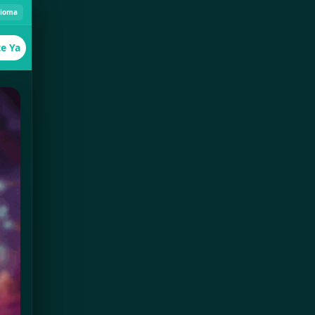
dioma
te Ya