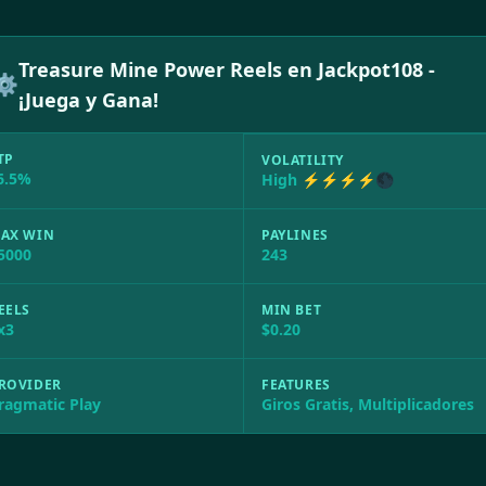
Treasure Mine Power Reels en Jackpot108 -
⚙️
¡Juega y Gana!
TP
VOLATILITY
6.5%
High ⚡⚡⚡⚡🌑
AX WIN
PAYLINES
5000
243
EELS
MIN BET
x3
$0.20
ROVIDER
FEATURES
ragmatic Play
Giros Gratis, Multiplicadores