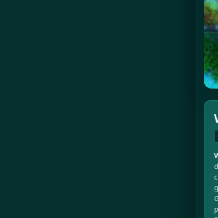
W
d
c
g
G
p