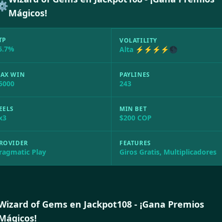
⚙️
Mágicos!
TP
VOLATILITY
6.7%
Alta ⚡⚡⚡⚡🌑
AX WIN
PAYLINES
5000
243
EELS
MIN BET
x3
$200 COP
ROVIDER
FEATURES
ragmatic Play
Giros Gratis, Multiplicadores
Wizard of Gems en Jackpot108 - ¡Gana Premios
Mágicos!