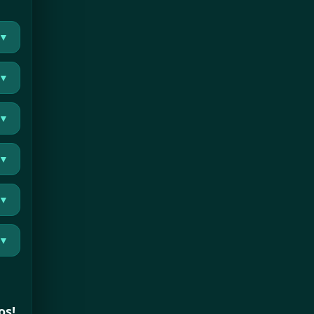
▼
▼
▼
▼
▼
▼
os!