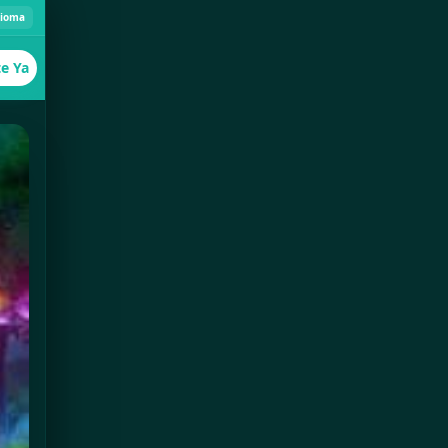
dioma
te Ya