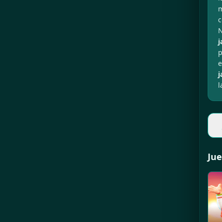
m
c
N
j
p
e
j
l
Jue