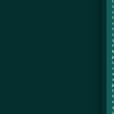
E
l
i
f
n
h
l
q
P
l
j
t
u
a
a
j
E
R
e
q
l