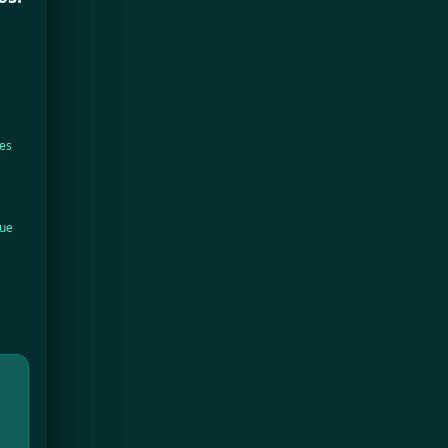
nes
que