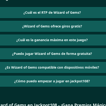
¿Cuál es el RTP de Wizard of Gems?
¿Wizard of Gems ofrece giros gratis?
¿Cuál es la ganancia máxima en este juego?
¿Puedo jugar Wizard of Gems de forma gratuita?
¿Es Wizard of Gems compatible con dispositivos móviles?
¿Cómo puedo empezar a jugar en jackpot108?
ard of Gems en Jackpot108 - ¡Gana Premios Mágic