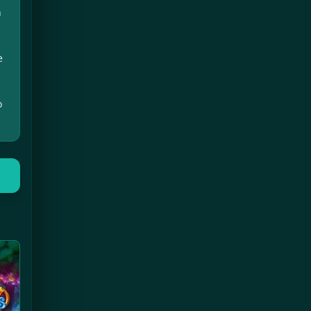
n
e
o