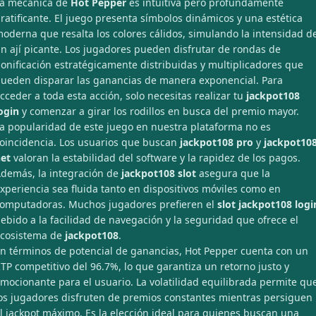
a mecánica de
Hot Pepper
es intuitiva pero profundamente
ratificante. El juego presenta símbolos dinámicos y una estética
oderna que resalta los colores cálidos, simulando la intensidad d
n ají picante. Los jugadores pueden disfrutar de rondas de
onificación estratégicamente distribuidas y multiplicadores que
ueden disparar las ganancias de manera exponencial. Para
cceder a toda esta acción, solo necesitas realizar tu
jackpot108
ogin
y comenzar a girar los rodillos en busca del premio mayor.
a popularidad de este juego en nuestra plataforma no es
oincidencia. Los usuarios que buscan
jackpot108 pro
y
jackpot10
et
valoran la estabilidad del software y la rapidez de los pagos.
demás, la integración de
jackpot108 slot
asegura que la
xperiencia sea fluida tanto en dispositivos móviles como en
omputadoras. Muchos jugadores prefieren el
slot jackpot108 logi
ebido a la facilidad de navegación y la seguridad que ofrece el
cosistema de
jackpot108
.
n términos de potencial de ganancias, Hot Pepper cuenta con un
TP competitivo del 96.7%, lo que garantiza un retorno justo y
mocionante para el usuario. La volatilidad equilibrada permite qu
os jugadores disfruten de premios constantes mientras persiguen
l jackpot máximo. Es la elección ideal para quienes buscan una