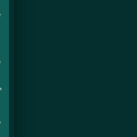
e
8
n
e