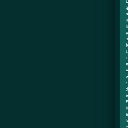
L
g
m
u
b
p
a
l
L
c
n
A
e
c
d
e
E
R
e
l
e