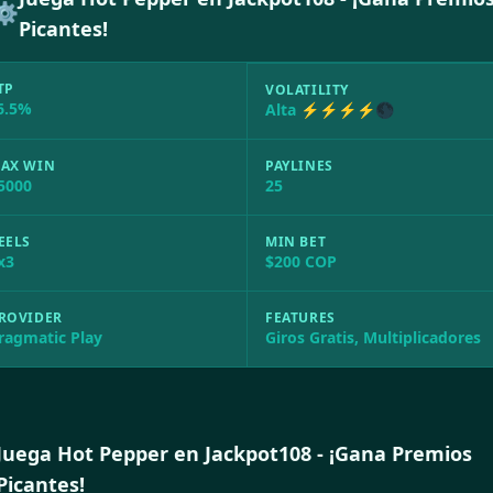
⚙️
Picantes!
TP
VOLATILITY
6.5%
Alta ⚡⚡⚡⚡🌑
AX WIN
PAYLINES
5000
25
EELS
MIN BET
x3
$200 COP
ROVIDER
FEATURES
ragmatic Play
Giros Gratis, Multiplicadores
Juega Hot Pepper en Jackpot108 - ¡Gana Premios
Picantes!