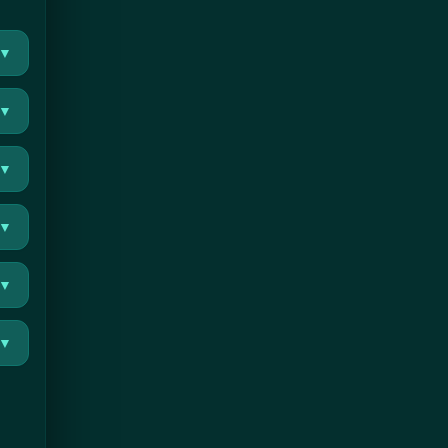
▼
▼
▼
▼
▼
▼