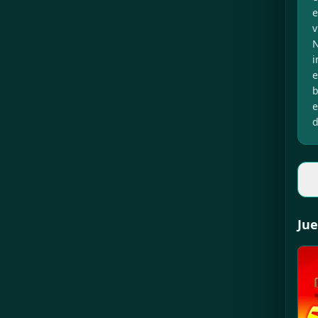
e
v
N
i
e
b
e
d
Jue