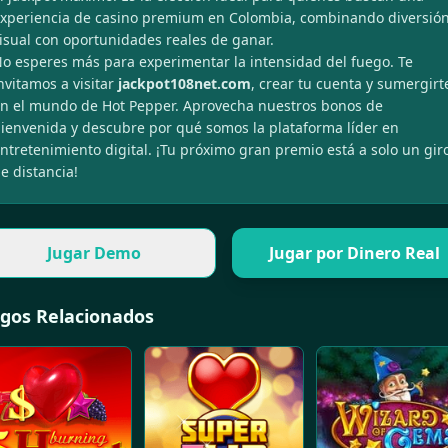
xperiencia de casino premium en Colombia, combinando diversió
isual con oportunidades reales de ganar.
o esperes más para experimentar la intensidad del fuego. Te
nvitamos a visitar
jackpot108net.com
, crear tu cuenta y sumergirt
n el mundo de Hot Pepper. Aprovecha nuestros bonos de
ienvenida y descubre por qué somos la plataforma líder en
ntretenimiento digital. ¡Tu próximo gran premio está a solo un gir
e distancia!
Jugar Demo
Jugar por Dinero Real
gos Relacionados